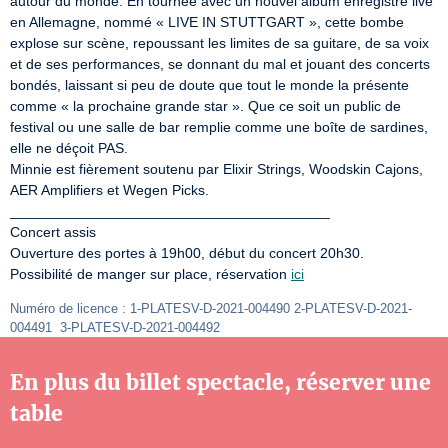
autour du monde. En tournée avec un nouvel album enregistré live 
en Allemagne, nommé « LIVE IN STUTTGART », cette bombe 
explose sur scène, repoussant les limites de sa guitare, de sa voix 
et de ses performances, se donnant du mal et jouant des concerts 
bondés, laissant si peu de doute que tout le monde la présente 
comme « la prochaine grande star ». Que ce soit un public de 
festival ou une salle de bar remplie comme une boîte de sardines, 
elle ne déçoit PAS.

Minnie est fièrement soutenu par Elixir Strings, Woodskin Cajons, 
AER Amplifiers et Wegen Picks.

________________________________________

Concert assis

Ouverture des portes à 19h00, début du concert 20h30.

Possibilité de manger sur place, réservation 
ici
Numéro de licence : 1-PLATESV-D-2021-004490 2-PLATESV-D-2021-
004491  3-PLATESV-D-2021-004492
En plus du billet spectacle, réserver une
table