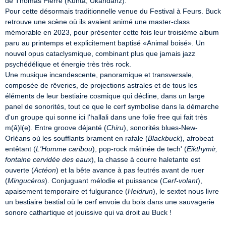
de Thomas Pierre (Kunta, Ukandanz).

Pour cette désormais traditionnelle venue du Festival à Feurs. Buck 
retrouve une scène où ils avaient animé une master-class 
mémorable en 2023, pour présenter cette fois leur troisième album 
paru au printemps et explicitement baptisé «Animal boisé». Un 
nouvel opus cataclysmique, combinant plus que jamais jazz 
psychédélique et énergie très très rock.

Une musique incandescente, panoramique et transversale, 
composée de rêveries, de projections astrales et de tous les 
éléments de leur bestiaire cosmique qui décline, dans un large 
panel de sonorités, tout ce que le cerf symbolise dans la démarche 
d'un groupe qui sonne ici l'hallali dans une folie free qui fait très 
m(â)l(e). Entre groove déjanté (
Chiru
), sonorités blues-New-
Orléans où les soufflants brament en rafale (
Blackbuck
), afrobeat 
entêtant (
L'Homme caribou
), pop-rock mâtinée de tech' (
Eikthymir, 
fontaine cervidée des eaux
), la chasse à courre haletante est 
ouverte (
Actéon
) et la bête avance à pas feutrés avant de ruer 
(
Mingucéros
). Conjuguant mélodie et puissance (
Cerf-volant
), 
apaisement temporaire et fulgurance (
Heidrun
), le sextet nous livre 
un bestiaire bestial où le cerf envoie du bois dans une sauvagerie 
sonore cathartique et jouissive qui va droit au Buck !

_______________________________________
