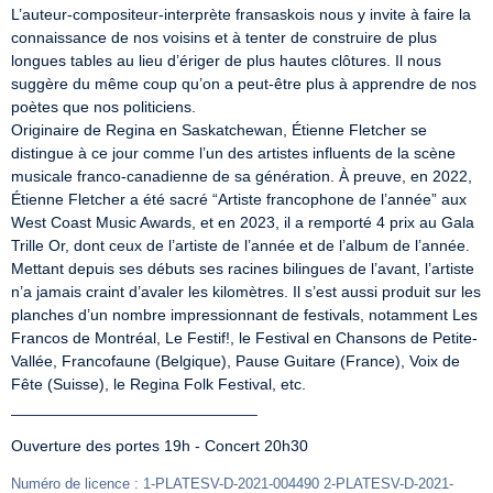
L’auteur-compositeur-interprète fransaskois nous y invite à faire la 
connaissance de nos voisins et à tenter de construire de plus 
longues tables au lieu d’ériger de plus hautes clôtures. Il nous 
suggère du même coup qu’on a peut-être plus à apprendre de nos 
poètes que nos politiciens.

Originaire de Regina en Saskatchewan, Étienne Fletcher se 
distingue à ce jour comme l’un des artistes influents de la scène 
musicale franco-canadienne de sa génération. À preuve, en 2022, 
Étienne Fletcher a été sacré “Artiste francophone de l’année” aux 
West Coast Music Awards, et en 2023, il a remporté 4 prix au Gala 
Trille Or, dont ceux de l’artiste de l’année et de l’album de l’année.

Mettant depuis ses débuts ses racines bilingues de l’avant, l’artiste 
n’a jamais craint d’avaler les kilomètres. Il s’est aussi produit sur les 
planches d’un nombre impressionnant de festivals, notamment Les 
Francos de Montréal, Le Festif!, le Festival en Chansons de Petite-
Vallée, Francofaune (Belgique), Pause Guitare (France), Voix de 
Fête (Suisse), le Regina Folk Festival, etc.

____________________________
Ouverture des portes 19h - Concert 20h30
Numéro de licence : 1-PLATESV-D-2021-004490 2-PLATESV-D-2021-